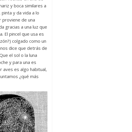
ariz y boca similares a
 pinta y da vida a lo
ar proviene de una
da gracias a una luz que
. El pincel que usa es
razón?) colgado como un
a nos dice que detrás de
e el sol o la luna
oche y para una es
 aves es algo habitual,
eguntamos ¿qué más