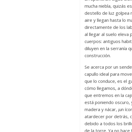
mucha niebla, quizás e
destello de luz golpea 
aire y llegan hasta lo 
directamente de los lab
al llegar al suelo eleva
cuerpos: antiguos habit
diluyen en la serranía 
construcción.
Se acerca por un sender
capullo ideal para mov
que lo conduce, es el 
cómo llegamos, a dónde,
que entremos en la caji
está poniendo oscuro, 
madera y nácar, ¡un íco
atardecer por detrás, 
debido a todos los bri
de la torre. Ya no hace