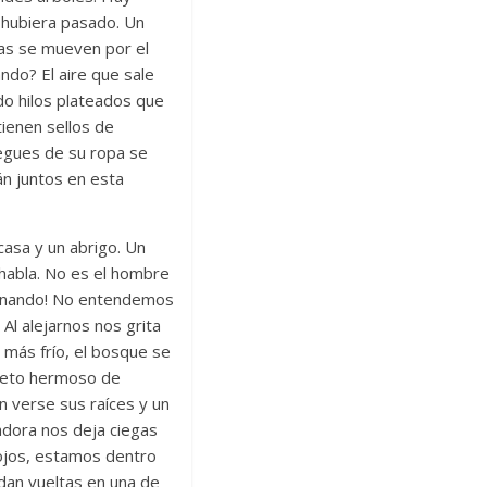
 hubiera pasado. Un
dras se mueven por el
ndo? El aire que sale
ndo hilos plateados que
tienen sellos de
iegues de su ropa se
án juntos en esta
casa y un abrigo. Un
habla. No es el hombre
aminando! No entendemos
Al alejarnos nos grita
r más frío, el bosque se
bjeto hermoso de
n verse sus raíces y un
adora nos deja ciegas
 ojos, estamos dentro
 dan vueltas en una de