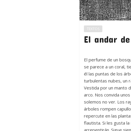
TEXTOS
El andar de
El perfume de un bosque
se parece a un coral, t
él las puntas de los árb
turbulentas nubes, un r
Vestida por un manto de
arco. Nos convida unos
solemos no ver. Los ray
árboles rompen capullo
repercute en las planta
flautista. Si les gusta 
arrepentirán. Sigue si