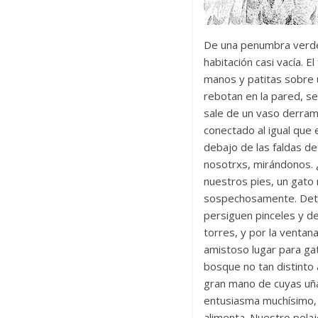
De una penumbra verde 
habitación casi vacía. 
manos y patitas sobre u
rebotan en la pared, s
sale de un vaso derram
conectado al igual que
debajo de las faldas d
nosotrxs, mirándonos. 
nuestros pies, un gato 
sospechosamente. Detrá
persiguen pinceles y de
torres, y por la venta
amistoso lugar para ga
bosque no tan distinto 
gran mano de cuyas uñas
entusiasma muchísimo, 
alimenta. Nuestro pelaj