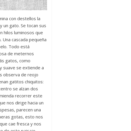
ina con destellos la
 y un gato. Se tocan sus
n hilos luminosos que
za. Una cascada pequeña
uelo. Todo está
riosa de meternos
más gatos, como
uy suave se extiende a
nos observa de reojo
nan gatitos chiquitos:
centro se alzan dos
omienda recorrer este
e nos dirige hacia un
 espesas, parecen una
meras gotas, esto nos
que cae fresca y nos
te de este paisaje,