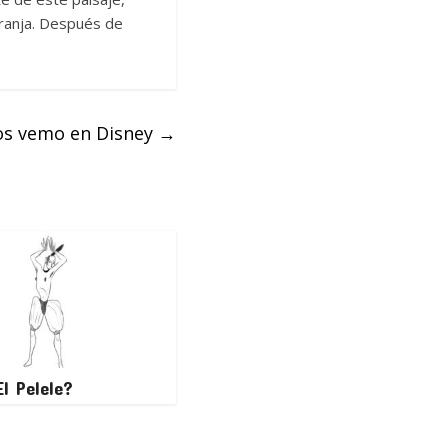
aranja. Después de
s vemo en Disney
→
l Pelele?