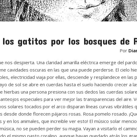
 los gatitos por los bosques de
Por
Dia
 nos despierta. Una claridad amarilla eléctrica emerge del pardo
iene cavidades oscuras en las que una puede perderse. El cielo hi
oles, electricidad viaja por ellas, desciende y resplandece en las p
ayo de sol se abre en cuerdas hasta el suelo haciendo crecer a las 
 hierbas una persona presiona con sus dedos las cuerdas solares 
 anteojos especiales para ver mejor las transparencias del aire.
os solares tocados por el arco disparan líneas curvas vibrátiles qu
s desde donde florecen pájaros rosas. Rosa pomelo rosado. ¡Qu
s y en los animales, que increible ver esto! El músico solar mencio
la música, no se pueden perder su magia. Vayan a visitarlo el camino
endo el mismo pasto coralino, aunque hayan quedado atrás los gr