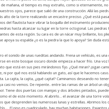
s de mañana, el tiempo es muy extraño, como si eternamente, no
nuestros ojos, parece que salió de una construcción. Allá las pie
más alto de la torre realizando un encastre preciso. ¿Qué está pasa
ios del flautista hace vibrar la boquilla del instrumento producie
 piedras hasta alcanzar su lugar en la torre octogonal. Las piedras 
antes de esta región. Su cara es de un nácar muy brillante, los pl
que apoya su espalda ¿o es la piedra la que lo apoya? Sin duda est
o el sonido de unas rueditas andando. Frena un vehículo, es una 
erse en este bosque oscuro donde empieza a hacer frío. Una voz 
gato que está en sus pies mirándonos fijo. ¿Qué miran? ¡sigan c
 ni por qué nos está hablando un gato, así que le hacemos caso. 
ta. La cajita, la cajita, ¿¡qué cajita!? Caminamos deseando no tene
ya casi no vemos. De repente.. entre las ramas de un árbol un o
no!. Tiene dos puertas con manijas y dos árboles pintados, puede
como el de este momento. Al abrirlo… el avanzar de una torre vol
llos que desprenden las numerosas lunas y estrellas. Abrimos los
 frío… El piso es cuadriculado, hay muchas habitaciones. Pajaritos