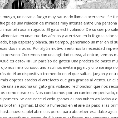
musgo, un naranja fuego muy saturado llama a acercarse. Se ilum
El fuego es una relación de miradas muy intensa entre una persona
n mantel rosa arrugado. ¡El gato está volando! De su cuerpo sale
e alimentan en unas ruedas aéreas y aterrizan en la fogoza cabe
ado, baja espesa y blanca, sin tiempo, generando un mar en el s
 esas dos miradas. Por algún motivo sentimos la necesidad impe
e la persona. Corremos con una agilidad nueva, al entrar, vemos 
¿Qué es esto??!!!! ¡Un paraíso de gatos! Una pradera de pasto m
rojo nos mira curioso, uno azul nos invita a jugar, y uno naranja 
s de él un dispositivo tremendo en el que saltan, juegan y entre
más objetos atados al artefacto que gira gracias al viento. En el 
na de una se asoma un gato gris violáceo rechonchón que nos rec
tos como nosotrxs. Nos conducimos por un camino empedrado, qu
al primero. Se oscurece el cielo gracias a unas nubes azuladas y
 brotan lágrimas. El olor a humedad en el aire da paso a las pri
hasta nuestra piel abre sus poros para absorber esa dulce agua 
e se transforma, nacen de él hojas muy finitas, nos sentimos par