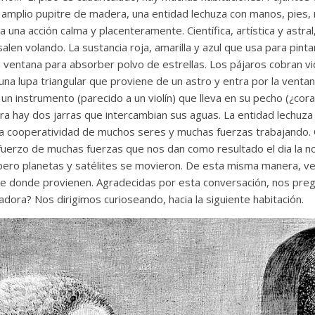
 amplio pupitre de madera, una entidad lechuza con manos, pies, n
 una acción calma y placenteramente. Científica, artística y astral,
salen volando. La sustancia roja, amarilla y azul que usa para pint
 ventana para absorber polvo de estrellas. Los pájaros cobran vi
na lupa triangular que proviene de un astro y entra por la ventana
un instrumento (parecido a un violín) que lleva en su pecho (¿co
sera hay dos jarras que intercambian sus aguas. La entidad lechuz
a cooperatividad de muchos seres y muchas fuerzas trabajando. Qu
sfuerzo de muchas fuerzas que nos dan como resultado el dia la n
pero planetas y satélites se movieron. De esta misma manera, ver
e donde provienen. Agradecidas por esta conversación, nos pr
adora? Nos dirigimos curioseando, hacia la siguiente habitación.