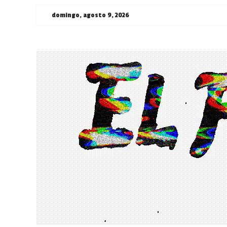
Saltar
domingo, agosto 9, 2026
al
contenido
¯\_(ツ)_/
¯