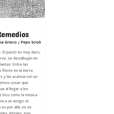
 Remedios
na Grieco
y
Pepo Scioli
. El pasto es muy duro,
erve, se desdibujan en
lantas. Entre las
flores en la tierra.
y las acaricia con un
 Vemos cosas que
e al llegar a los
e loco como la música
na a un amigo: el
 es por allá, no se
andes árboles. Hay