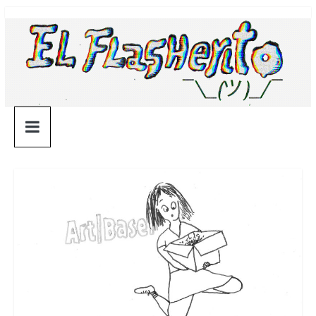
Saltar
¯\_(ツ)_/
al
contenido
¯