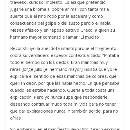
travieso, curioso, molesto. Es así que pretendió
jugarle una broma al pobre animal, con tanta mala
suerte que el niño rodó por la escalera y como
consecuencia del golpe o del susto perdió el habla.
Meses afásico y en reposo estuvo Greco, a quien su
hermano mayor comenzó a llamar “El mudito”.
Reconstruyo la anécdota infantil porque el fragmento
cobra su verdadero espesor contextualizado: “Pintaba
todo el tiempo con los dedos. Eran manchas muy
raras. Jorge Julio [el hermano mayor] insistía que yo le
explicara el sentido de esas manchas de colores, qué
querían decir, por qué las había hecho. En qué pensaba
cuando las estaba haciendo. Quería a toda costa una
explicación. Pero yo nunca supe qué responderle,
deseando continuar mudo toda mi vida para no tener
que dar explicaciones nunca. Y también sordo, para no
oírlas”.
Sin embargo, en el manifiesto Vivo Dito, Greco escribe: