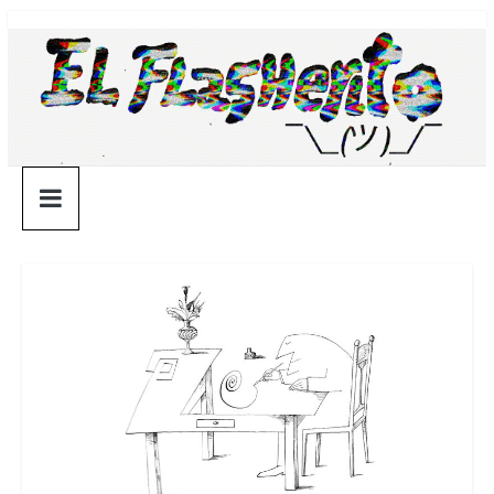
Saltar
¯\_(ツ)_/
al
contenido
¯