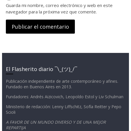
Guarda mi nombre, correo electrónico y web en este
navegador para la próxima vez que comente.
El Flasherito diario ¯\_(ツ)_/¯
Publicación independiente de arte contemporáneo y afines.
Fundado en Buenos Aires en 2013.
Fundadores: Andrés Aizicovich, Leopoldo Estol y Liv Schulman
Ministerio de redacción: Lenny Liffschitz, Sofía Reitter y Pepo
Scioli
A FAVOR DE UN MUNDO DIVERSO Y DE UNA MEJOR
REPARTIJA