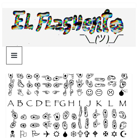
Saltar
¯\_(ツ)_/
al
contenido
¯