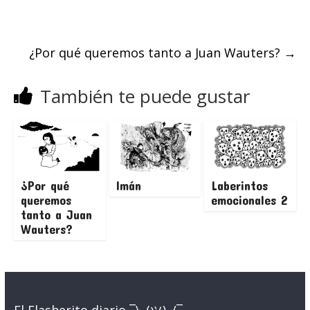
¿Por qué queremos tanto a Juan Wauters?
→
También te puede gustar
¿Por qué
Imán
Laberintos
queremos
emocionales 2
tanto a Juan
Wauters?
El Flasherito diario ¯\_(ツ)_/¯