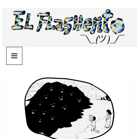
Saltar
¯\_(ツ)_/
al
contenido
¯