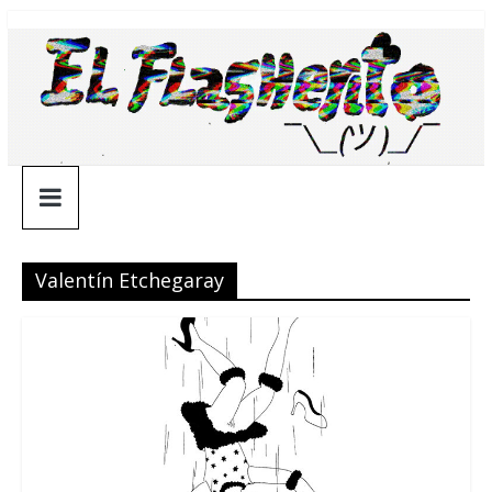
Saltar
¯\_(ツ)_/
al
contenido
¯
Valentín Etchegaray