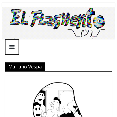
Saltar
¯\_(ツ)_/
al
contenido
¯
Mariano Vespa