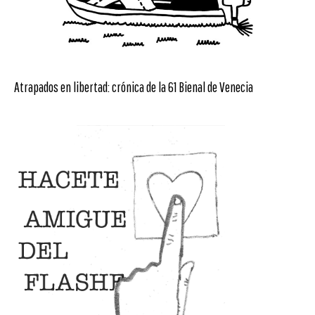
Atrapados en libertad: crónica de la 61 Bienal de Venecia