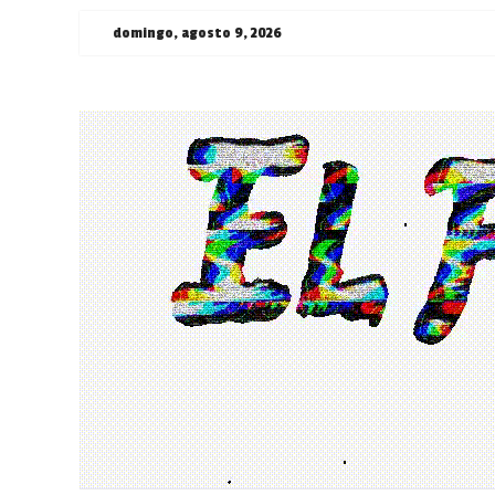
Saltar
domingo, agosto 9, 2026
al
contenido
¯\_(ツ)_/
¯