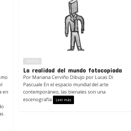
TEXTOS
La realidad del mundo fotocopiada
ismo
Por Mariana Cerviño Dibujo por Lucas Di
el
Pascuale En el espacio mundial del arte
a en
contemporáneo, las bienales son una
a
escenografía
Leer más
do
as