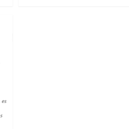
 es
as