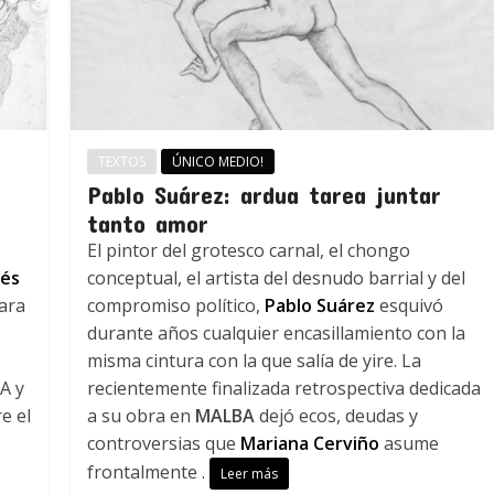
TEXTOS
ÚNICO MEDIO!
Pablo Suárez: ardua tarea juntar
tanto amor
El pintor del grotesco carnal, el chongo
nés
conceptual, el artista del desnudo barrial y del
para
compromiso político,
Pablo Suárez
esquivó
durante años cualquier encasillamiento con la
misma cintura con la que salía de yire. La
A y
recientemente finalizada retrospectiva dedicada
e el
a su obra en
MALBA
dejó ecos, deudas y
controversias que
Mariana Cerviño
asume
frontalmente .
Leer más