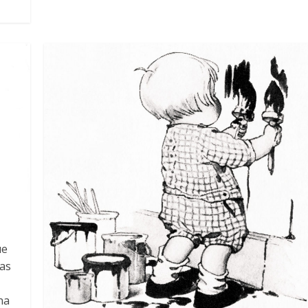
ue
las
na