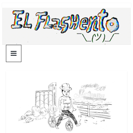
Saltar
¯\_(ツ)_/
al
contenido
¯