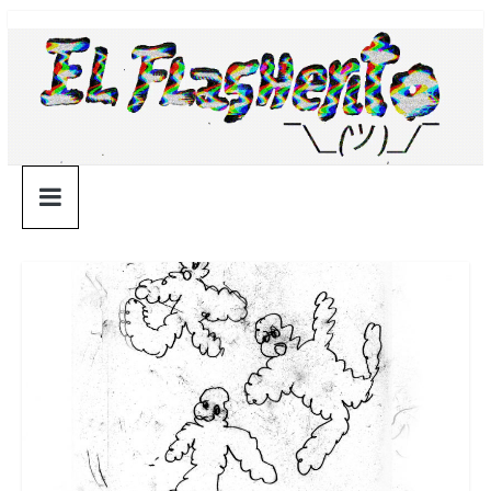
Saltar
¯\_(ツ)_/
al
contenido
¯