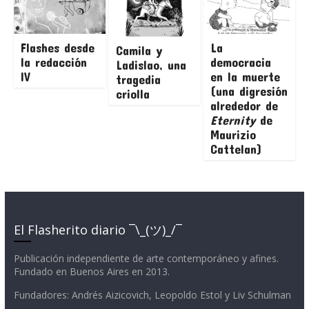
Flashes desde
La
Camila y
la redacción
democracia
Ladislao, una
IV
en la muerte
tragedia
(una digresión
criolla
alrededor de
Eternity
de
Maurizio
Cattelan)
El Flasherito diario ¯\_(ツ)_/¯
Publicación independiente de arte contemporáneo y afines.
Fundado en Buenos Aires en 2013.
Fundadores: Andrés Aizicovich, Leopoldo Estol y Liv Schulman