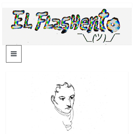
Saltar
¯\_(ツ)_/
al
contenido
¯