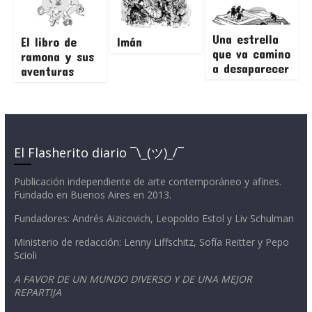
Una estrella
El libro de
Imán
que va camino
ramona y sus
a desaparecer
aventuras
El Flasherito diario ¯\_(ツ)_/¯
Publicación independiente de arte contemporáneo y afines.
Fundado en Buenos Aires en 2013.
Fundadores: Andrés Aizicovich, Leopoldo Estol y Liv Schulman
Ministerio de redacción: Lenny Liffschitz, Sofía Reitter y Pepo
Scioli
A FAVOR DE UN MUNDO DIVERSO Y DE UNA MEJOR
REPARTIJA