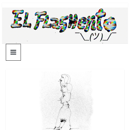
Saltar
¯\_(ツ)_/
al
contenido
¯