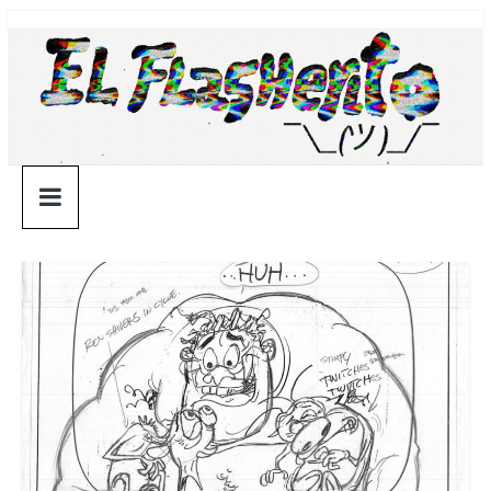
Saltar
¯\_(ツ)_/
al
contenido
¯