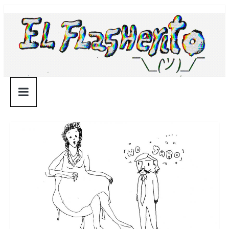
Saltar
¯\_(ツ)_/
al
contenido
¯