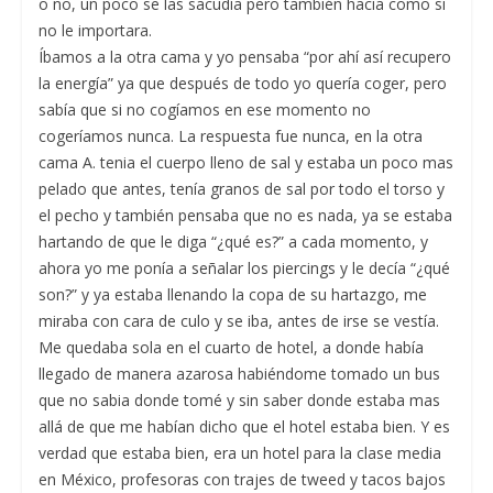
o no, un poco se las sacudía pero también hacia como si
no le importara.
Íbamos a la otra cama y yo pensaba “por ahí así recupero
la energía” ya que después de todo yo quería coger, pero
sabía que si no cogíamos en ese momento no
cogeríamos nunca. La respuesta fue nunca, en la otra
cama A. tenia el cuerpo lleno de sal y estaba un poco mas
pelado que antes, tenía granos de sal por todo el torso y
el pecho y también pensaba que no es nada, ya se estaba
hartando de que le diga “¿qué es?” a cada momento, y
ahora yo me ponía a señalar los piercings y le decía “¿qué
son?” y ya estaba llenando la copa de su hartazgo, me
miraba con cara de culo y se iba, antes de irse se vestía.
Me quedaba sola en el cuarto de hotel, a donde había
llegado de manera azarosa habiéndome tomado un bus
que no sabia donde tomé y sin saber donde estaba mas
allá de que me habían dicho que el hotel estaba bien. Y es
verdad que estaba bien, era un hotel para la clase media
en México, profesoras con trajes de tweed y tacos bajos