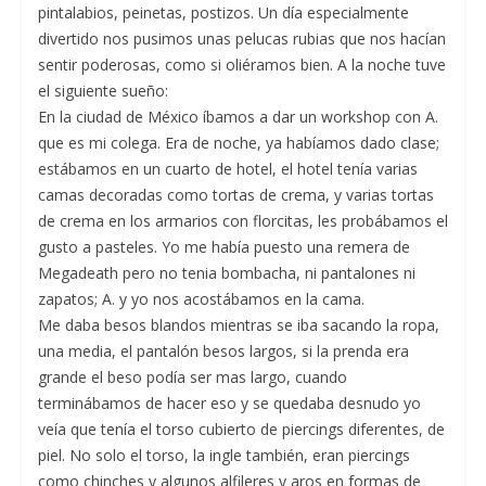
pintalabios, peinetas, postizos. Un día especialmente
divertido nos pusimos unas pelucas rubias que nos hacían
sentir poderosas, como si oliéramos bien. A la noche tuve
el siguiente sueño:
En la ciudad de México íbamos a dar un workshop con A.
que es mi colega. Era de noche, ya habíamos dado clase;
estábamos en un cuarto de hotel, el hotel tenía varias
camas decoradas como tortas de crema, y varias tortas
de crema en los armarios con florcitas, les probábamos el
gusto a pasteles. Yo me había puesto una remera de
Megadeath pero no tenia bombacha, ni pantalones ni
zapatos; A. y yo nos acostábamos en la cama.
Me daba besos blandos mientras se iba sacando la ropa,
una media, el pantalón besos largos, si la prenda era
grande el beso podía ser mas largo, cuando
terminábamos de hacer eso y se quedaba desnudo yo
veía que tenía el torso cubierto de piercings diferentes, de
piel. No solo el torso, la ingle también, eran piercings
como chinches y algunos alfileres y aros en formas de