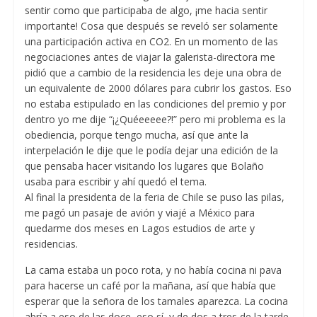
sentir como que participaba de algo, ¡me hacia sentir
importante! Cosa que después se reveló ser solamente
una participación activa en CO2. En un momento de las
negociaciones antes de viajar la galerista-directora me
pidió que a cambio de la residencia les deje una obra de
un equivalente de 2000 dólares para cubrir los gastos. Eso
no estaba estipulado en las condiciones del premio y por
dentro yo me dije “¡¿Quéeeeee?!” pero mi problema es la
obediencia, porque tengo mucha, así que ante la
interpelación le dije que le podía dejar una edición de la
que pensaba hacer visitando los lugares que Bolaño
usaba para escribir y ahí quedó el tema.
Al final la presidenta de la feria de Chile se puso las pilas,
me pagó un pasaje de avión y viajé a México para
quedarme dos meses en Lagos estudios de arte y
residencias.
La cama estaba un poco rota, y no había cocina ni pava
para hacerse un café por la mañana, así que había que
esperar que la señora de los tamales aparezca. La cocina
abría a eso de las doce, eso sí, y de dos a tres de la tarde