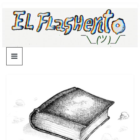
Saltar
¯\_(ツ)_/
al
contenido
¯