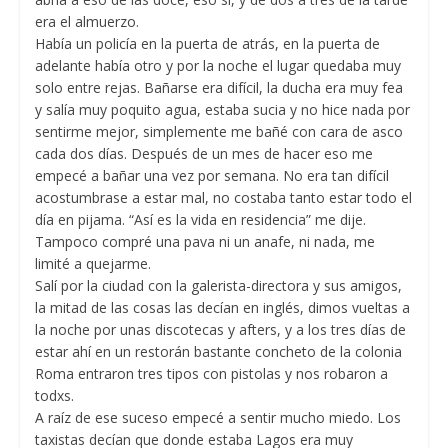
era el almuerzo.
Había un policía en la puerta de atrás, en la puerta de
adelante había otro y por la noche el lugar quedaba muy
solo entre rejas. Bañarse era difícil, la ducha era muy fea
y salía muy poquito agua, estaba sucia y no hice nada por
sentirme mejor, simplemente me bañé con cara de asco
cada dos días. Después de un mes de hacer eso me
empecé a bañar una vez por semana. No era tan difícil
acostumbrase a estar mal, no costaba tanto estar todo el
día en pijama. “Así es la vida en residencia” me dije.
Tampoco compré una pava ni un anafe, ni nada, me
limité a quejarme.
Salí por la ciudad con la galerista-directora y sus amigos,
la mitad de las cosas las decían en inglés, dimos vueltas a
la noche por unas discotecas y afters, y a los tres días de
estar ahí en un restorán bastante concheto de la colonia
Roma entraron tres tipos con pistolas y nos robaron a
todxs.
A raíz de ese suceso empecé a sentir mucho miedo. Los
taxistas decían que donde estaba Lagos era muy