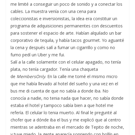
me limité a conseguir un poco de sonido y a conectar los
cables. La muestra venía con una cena para
coleccionistas e inversionistas, la idea era constituir un
programa de adquisiciones permanentes con descuentos
para sostener el espacio de arte. Habían alquilado un bar
corporativo de tequila, y había tacos gourmet. Yo aguanté
la cena y después salí a fumar un cigarrillo y como no
fumo pedí un Uber y me fui.
Salí a la calle solamente con el celular apagado, no tenía
plata, no tenía cargador. Tenía una chaqueta
de
MembersOnly
. En la calle me tomé el mismo micro
que me había llevado al hotel del sueño y una vez en el
bus me di cuenta de que no sabía a donde iba. No
conocía a nadie, no tenia nada que hacer, no sabía donde
estaba el hotel y tampoco sabía bien a que hotel me
refería. El celular lo tenia muerto. Al final le pregunté al
chofer que a dónde iba el bus y me explicó que al centro
mientras se adentraba en el mercado de Tepito de noche,
y tuve miedo, la gente aparecía sonriendo con hollín en