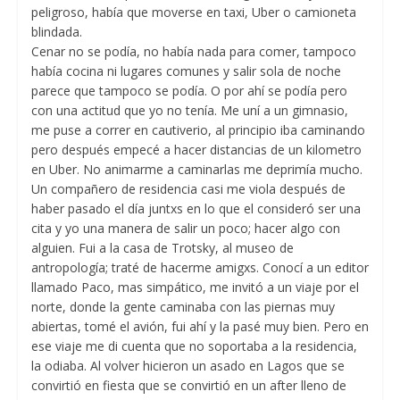
peligroso, había que moverse en taxi, Uber o camioneta
blindada.
Cenar no se podía, no había nada para comer, tampoco
había cocina ni lugares comunes y salir sola de noche
parece que tampoco se podía. O por ahí se podía pero
con una actitud que yo no tenía. Me uní a un gimnasio,
me puse a correr en cautiverio, al principio iba caminando
pero después empecé a hacer distancias de un kilometro
en Uber. No animarme a caminarlas me deprimía mucho.
Un compañero de residencia casi me viola después de
haber pasado el día juntxs en lo que el consideró ser una
cita y yo una manera de salir un poco; hacer algo con
alguien. Fui a la casa de Trotsky, al museo de
antropología; traté de hacerme amigxs. Conocí a un editor
llamado Paco, mas simpático, me invitó a un viaje por el
norte, donde la gente caminaba con las piernas muy
abiertas, tomé el avión, fui ahí y la pasé muy bien. Pero en
ese viaje me di cuenta que no soportaba a la residencia,
la odiaba. Al volver hicieron un asado en Lagos que se
convirtió en fiesta que se convirtió en un after lleno de