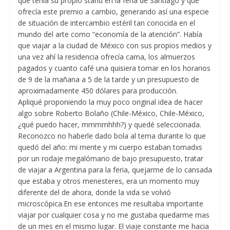
que tenía su propio stand en la feria de Santiago y que
ofrecía este premio a cambio, generando así una especie
de situación de intercambio estéril tan conocida en el
mundo del arte como “economía de la atención”. Había
que viajar a la ciudad de México con sus propios medios y
una vez ahí la residencia ofrecía cama, los almuerzos
pagados y cuanto café una quisiera tomar en los horarios
de 9 de la mañana a 5 de la tarde y un presupuesto de
aproximadamente 450 dólares para producción.
Apliqué proponiendo la muy poco original idea de hacer
algo sobre Roberto Bolaño (Chile-México, Chile-México,
¿qué puedo hacer, mmmmhhh?) y quedé seleccionada.
Reconozco no haberle dado bola al tema durante lo que
quedó del año: mi mente y mi cuerpo estaban tomadxs
por un rodaje megalómano de bajo presupuesto, tratar
de viajar a Argentina para la feria, quejarme de lo cansada
que estaba y otros menesteres, era un momento muy
diferente del de ahora, donde la vida se volvió
microscópica.En ese entonces me resultaba importante
viajar por cualquier cosa y no me gustaba quedarme mas
de un mes en el mismo lugar. El viaje constante me hacia