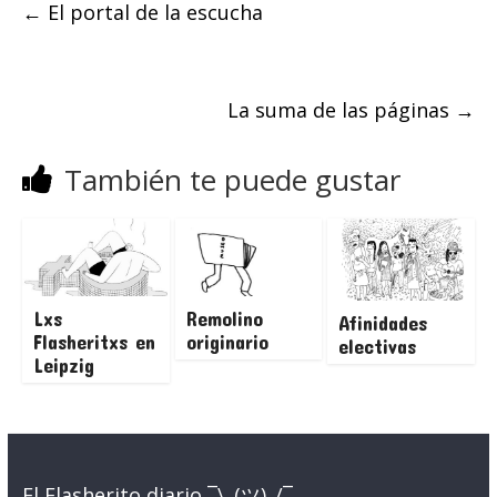
←
El portal de la escucha
La suma de las páginas
→
También te puede gustar
Lxs
Remolino
Afinidades
Flasheritxs en
originario
electivas
Leipzig
El Flasherito diario ¯\_(ツ)_/¯