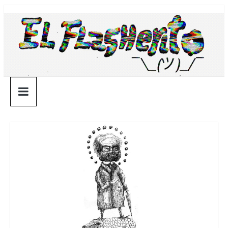
Saltar
¯\_(ツ)_/
al
contenido
¯