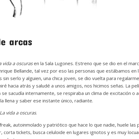
de arcas
a vida a oscuras
en la Sala Lugones. Estreno que se dio en el marc
nrique Bellande, tal vez por eso las personas que estábamos en l
 sin serlo y alguien, una chica joven, se dio vuelta para regalarme
miré hacia atrás y saludé a unos amigos, nos hicimos señas. La pelí
se sacudía internamente, se respiraba un clima de excitación o ac
a llena y saber ese instante único, radiante.
La vida a oscuras
.
freak, autoinmolado y patriótico que hace lo que nadie, huele las p
 corta tickets, busca celuloide en lugares ignotos y es muy locua