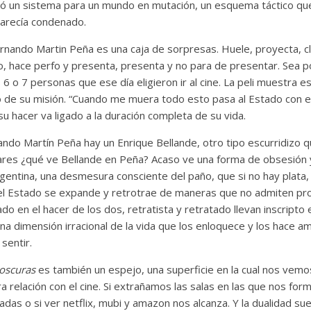
ó un sistema para un mundo en mutación, un esquema táctico que
parecía condenado.
rnando Martin Peña es una caja de sorpresas. Huele, proyecta, clas
, hace perfo y presenta, presenta y no para de presentar. Sea por
 6 o 7 personas que ese día eligieron ir al cine. La peli muestra es
o de su misión. “Cuando me muera todo esto pasa al Estado con edif
u hacer va ligado a la duración completa de su vida.
ndo Martín Peña hay un Enrique Bellande, otro tipo escurridizo qu
lares ¿qué ve Bellande en Peña? Acaso ve una forma de obsesión 
gentina, una desmesura consciente del paño, que si no hay plata,
l Estado se expande y retrotrae de maneras que no admiten pro
ado en el hacer de los dos, retratista y retratado llevan inscript
na dimensión irracional de la vida que los enloquece y los hace a
 sentir.
 oscuras
es también un espejo, una superficie en la cual nos vemo
a relación con el cine. Si extrañamos las salas en las que nos f
as o si ver netflix, mubi y amazon nos alcanza. Y la dualidad suena