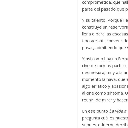
comprometida, que hall
parte del pasado que 
Y su talento. Porque Fe
construye un reservorio
llena o para las escasas
tipo versátil convencid
pasar, admitiendo que s
Y así como hay un Ferna
cine de formas particu
desmesura, muy a la ar
momento la haya, que e
algo errático y apasion
al cine como síntoma. U
reunir, de mirar y hacer
En ese punto
La vida a
pregunta cuál es nuestr
supuesto fueron derribad