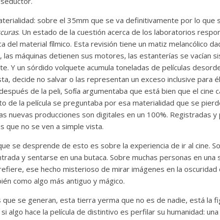
 seductor.
aterialidad: sobre el 35mm que se va definitivamente por lo que 
scuras
. Un estado de la cuestión acerca de los laboratorios respo
ica del material fílmico. Esta revisión tiene un matiz melancólico 
 las máquinas detienen sus motores, las estanterías se vacían s
ite. Y un sórdido volquete acumula toneladas de películas desord
ta, decide no salvar o las representan un exceso inclusive para é
después de la peli, Sofía argumentaba que está bien que el cine 
to de la película se preguntaba por esa materialidad que se pier
las nuevas producciones son digitales en un 100%. Registradas y
s que no se ven a simple vista.
que se desprende de esto es sobre la experiencia de ir al cine. S
trada y sentarse en una butaca. Sobre muchas personas en una sa
 refiere, ese hecho misterioso de mirar imágenes en la oscuridad
bién como algo más antiguo y mágico.
 que se generan, esta tierra yerma que no es de nadie, está la f
si algo hace la película de distintivo es perfilar su humanidad: un