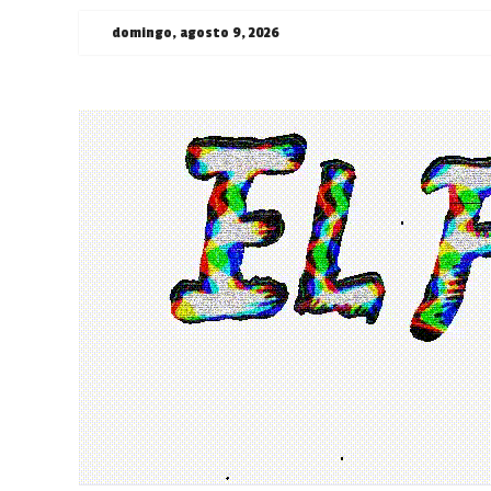
Saltar
domingo, agosto 9, 2026
al
contenido
¯\_(ツ)_/
¯