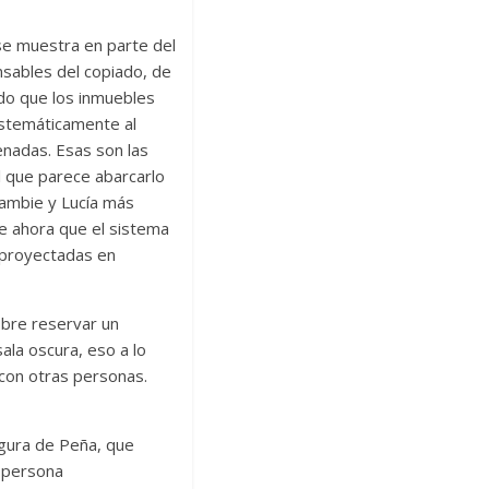
se muestra en parte del
nsables del copiado, de
dado que los inmuebles
istemáticamente al
enadas. Esas son las
l que parece abarcarlo
cambie y Lucía más
de ahora que el sistema
 proyectadas en
obre reservar un
la oscura, eso a lo
 con otras personas.
igura de Peña, que
a persona