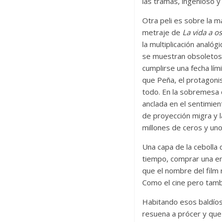
las tramas, ingenioso y
Otra peli es sobre la m
metraje de
La vida a o
la multiplicación analóg
se muestran obsoletos,
cumplirse una fecha lím
que Peña, el protagonis
todo. En la sobremesa 
anclada en el sentimien
de proyección migra y 
millones de ceros y uno
Una capa de la cebolla 
tiempo, comprar una en
que el nombre del film
Como el cine pero tam
Habitando esos baldíos
resuena a prócer y que 